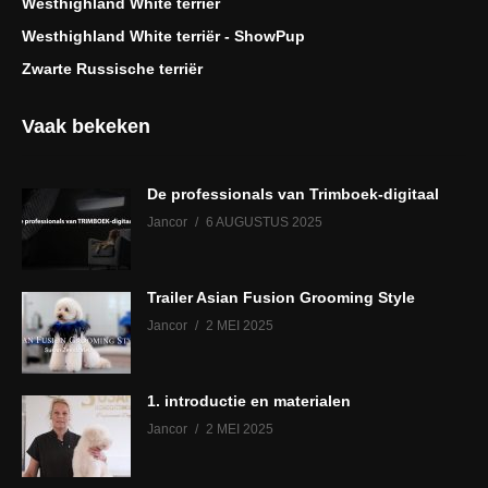
Westhighland White terriër
Westhighland White terriër - ShowPup
Zwarte Russische terriër
Vaak bekeken
De professionals van Trimboek-digitaal
Jancor
6 AUGUSTUS 2025
Trailer Asian Fusion Grooming Style
Jancor
2 MEI 2025
1. introductie en materialen
Jancor
2 MEI 2025