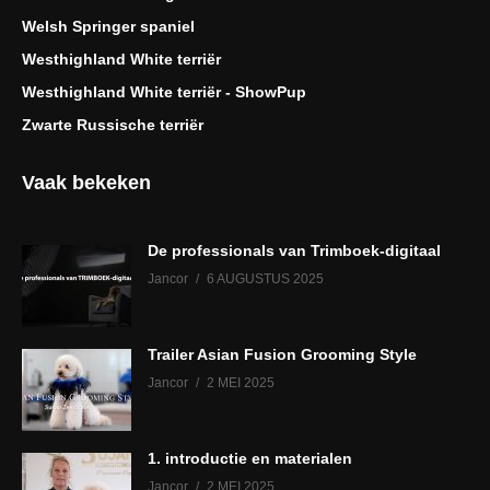
Welsh Springer spaniel
Westhighland White terriër
Westhighland White terriër - ShowPup
Zwarte Russische terriër
Vaak bekeken
De professionals van Trimboek-digitaal
Jancor
6 AUGUSTUS 2025
Trailer Asian Fusion Grooming Style
Jancor
2 MEI 2025
1. introductie en materialen
Jancor
2 MEI 2025