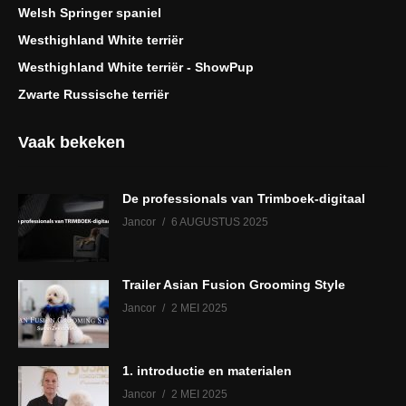
Welsh Springer spaniel
Westhighland White terriër
Westhighland White terriër - ShowPup
Zwarte Russische terriër
Vaak bekeken
De professionals van Trimboek-digitaal
Jancor
6 AUGUSTUS 2025
Trailer Asian Fusion Grooming Style
Jancor
2 MEI 2025
1. introductie en materialen
Jancor
2 MEI 2025